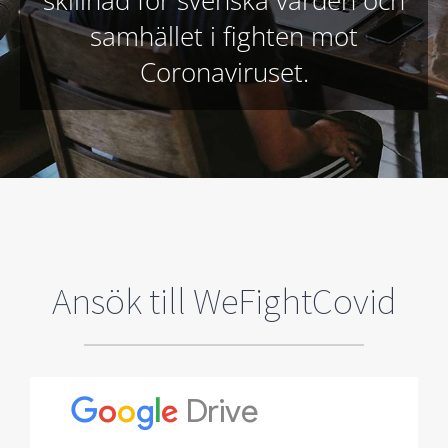
samhället i fighten mot
Coronaviruset.
Ansök till WeFightCovid