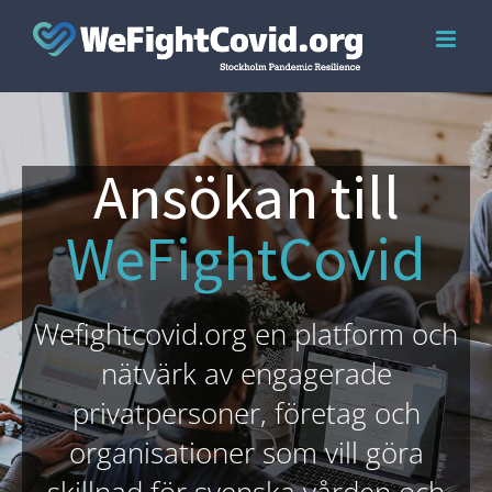
Skip
to
content
Ansökan till
WeFightCovid
Wefightcovid.org en platform och
nätvärk av engagerade
privatpersoner, företag och
organisationer som vill göra
skillnad för svenska vården och