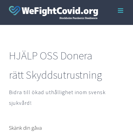
Skip
to
content
HJÄLP OSS Donera
rätt Skyddsutrustning
Bidra till ökad uthållighet inom svensk
sjukvård!
Skänk din gåva