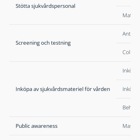
Stötta sjukvårdspersonal
Mat, d
Antikro
Screening och testning
Colorn
Inköpa 
Inköpa av sjukvårdsmateriel för vården
Inköp f
Behovs
Public awareness
MaskFo