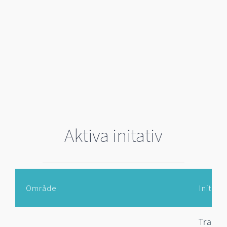
Aktiva initativ
Område
Initiati
Transp