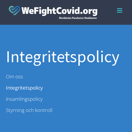
Skip
to
content
Integritets­policy
Om oss
Integritetspolicy
Insamlingspolicy
Styrning och kontroll